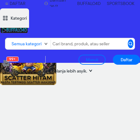
Bantuan
DAFTAR
BUFFALO4D
SPORTSBOOK
24/7
SEKARANG
Deskripsi
Deskripsi
Ulasan
Ulasan
Diskusi
Diskusi
Rekomendasi
Rekomendasi
Laporkan 
Laporkan 
Kategori
Semua kategori
99+
Masuk
Daftar
Tambah alamat
biar belanja lebih asyik.