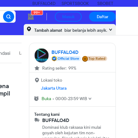
BUFFALO4D
SPORTSBOOK
SBOBET
99+
Masuk
Daftar
Tambah alamat
biar belanja lebih asyik.
BUFFALO4D
dasi
Laporkan produk
Official Store
Top Rated
Rating seller: 99%
Lokasi toko
ena
Jakarta Utara
mpil
Buka
•
00:00-23:59 WIB
Tentang kami
BUFFALO4D
Dominasi klub raksasa kini mulai
goyah oleh kejutan tim non-