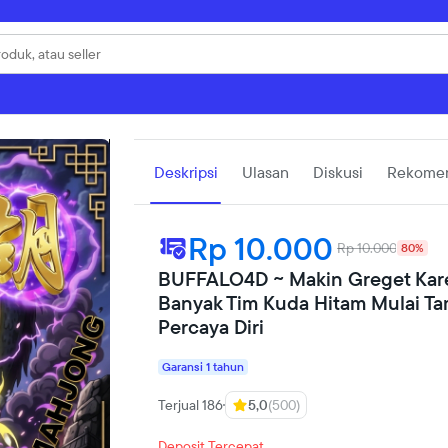
Deskripsi
Ulasan
Diskusi
Rekomen
Rp 10.000
Rp 10.000
80%
BUFFALO4D ~ Makin Greget Kar
Banyak Tim Kuda Hitam Mulai Ta
Percaya Diri
Garansi 1 tahun
Terjual 186
5,0
(500)
Deposit Tercepat