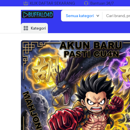
KLIK DAFTAR SEKARANG
Bantuan 24/7
Semua kategori
Kategori