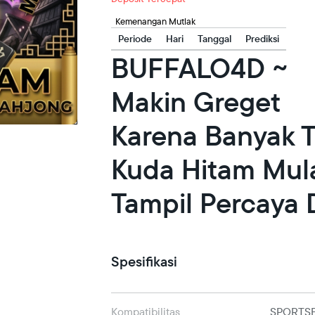
Kemenangan Mutlak
Periode
Hari
Tanggal
Prediksi
BUFFALO4D ~
Makin Greget
Karena Banyak 
Kuda Hitam Mul
Tampil Percaya D
Spesifikasi
Kompatibilitas
SPORTS