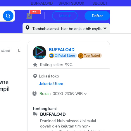
BUFFALO4D
SPORTSBOOK
SBOBET
99+
Masuk
Daftar
Tambah alamat
biar belanja lebih asyik.
BUFFALO4D
dasi
Laporkan produk
Official Store
Top Rated
Rating seller: 99%
Lokasi toko
ena
Jakarta Utara
mpil
Buka
•
00:00-23:59 WIB
Tentang kami
BUFFALO4D
Dominasi klub raksasa kini mulai
goyah oleh kejutan tim non-