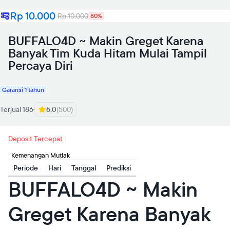
Rp 10.000
Rp 10.000
80%
BUFFALO4D ~ Makin Greget Karena
Banyak Tim Kuda Hitam Mulai Tampil
Percaya Diri
Garansi 1 tahun
Terjual 186
5,0
(500)
Deposit Tercepat
Kemenangan Mutlak
Periode
Hari
Tanggal
Prediksi
BUFFALO4D ~ Makin
Greget Karena Banyak