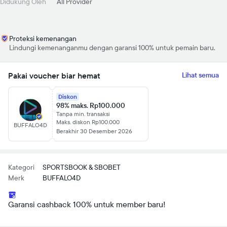
Didukung Oleh
All Provider
Proteksi kemenangan
Lindungi kemenanganmu dengan garansi 100% untuk pemain baru.
Pakai voucher biar hemat
Lihat semua
Diskon
98% maks. Rp100.000
Tanpa min. transaksi
Maks. diskon Rp100.000
BUFFALO4D
Berakhir 30 Desember 2026
Kategori
SPORTSBOOK & SBOBET
Merk
BUFFALO4D
Garansi cashback 100% untuk member baru!