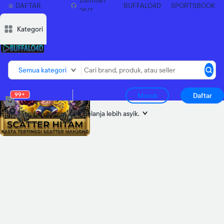
Bantuan
DAFTAR
BUFFALO4D
SPORTSBOOK
24/7
SEKARANG
Deskripsi
Deskripsi
Ulasan
Ulasan
Diskusi
Diskusi
Rekomendasi
Rekomendasi
Laporkan 
Laporkan 
Kategori
Semua kategori
99+
Masuk
Daftar
Tambah alamat
biar belanja lebih asyik.