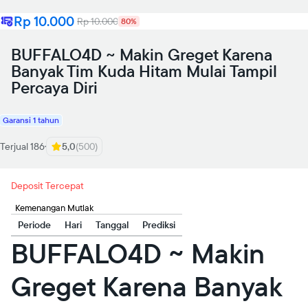
Rp 10.000
Rp 10.000
80%
BUFFALO4D ~ Makin Greget Karena
Banyak Tim Kuda Hitam Mulai Tampil
Percaya Diri
Garansi 1 tahun
Terjual 186
5,0
(500)
Deposit Tercepat
Kemenangan Mutlak
Periode
Hari
Tanggal
Prediksi
BUFFALO4D ~ Makin
Greget Karena Banyak